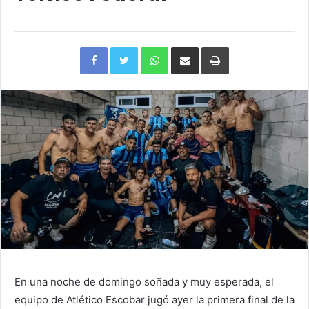
Facebook
Twitter
WhatsApp
Compartir
Imprimir
via
e-
mail
En una noche de domingo soñada y muy esperada, el
equipo de Atlético Escobar jugó ayer la primera final de la