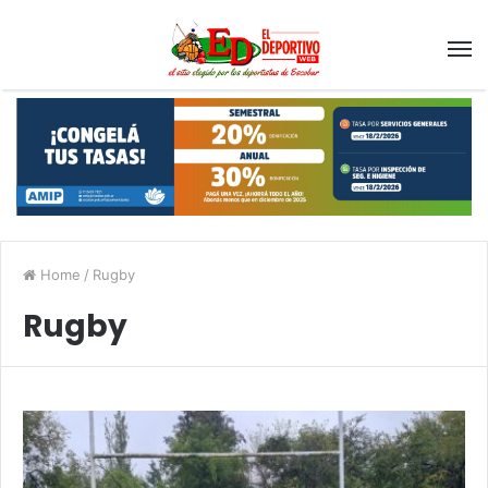
Home
/
Rugby
Rugby