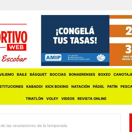
ILISMO
BAILE
BÁSQUET
BOCCIAS
BONAERENSES
BOXEO
CANOTAJ
STITUCIONES
KABADDI
KICK BOXING
NATACIÓN
PÁDEL
PATÍN
PESC
TRIATLÓN
VOLEY
VIDEOS
REVISTA ONLINE
de las revelaciones de la temporada