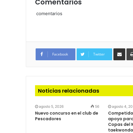
Comentarios
comentarios
Com
via
Facebook
Twitter
e-
mail
Noticias relacionadas
agosto 5, 2026
56
agosto 4, 2
Nuevo concurso en el club de
Competidor
Pescadores
apoyo para 
Copas del 
taekwondo 