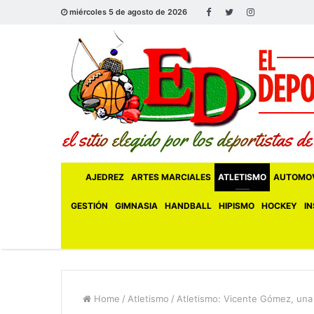
miércoles 5 de agosto de 2026
AJEDREZ
ARTES MARCIALES
ATLETISMO
AUTOMOV
GESTIÓN
GIMNASIA
HANDBALL
HIPISMO
HOCKEY
IN
Home
/
Atletismo
/
Atletismo: Vicente Gómez, una 