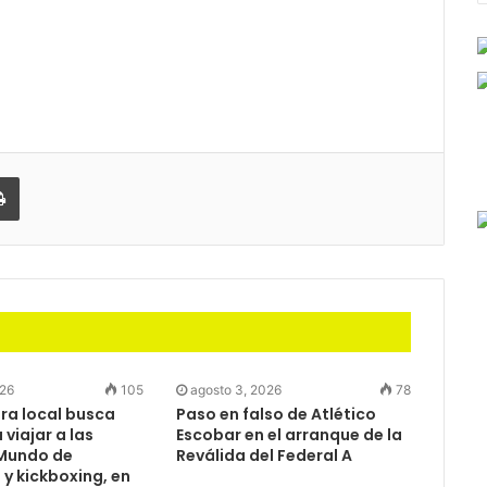
partir
Imprimir
026
105
agosto 3, 2026
78
a local busca
Paso en falso de Atlético
viajar a las
Escobar en el arranque de la
Mundo de
Reválida del Federal A
y kickboxing, en