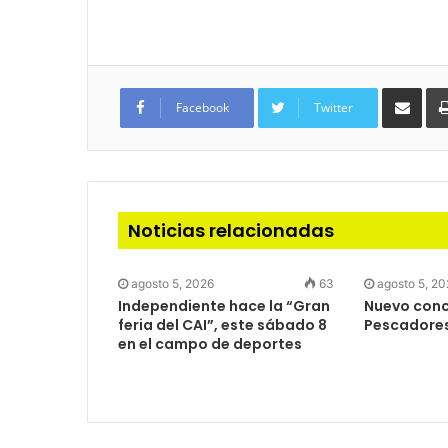
Com
via
Facebook
Twitter
e-
mail
Noticias relacionadas
agosto 5, 2026
63
agosto 5, 2
Independiente hace la “Gran
Nuevo concu
feria del CAI”, este sábado 8
Pescadore
en el campo de deportes