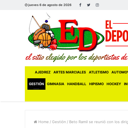
jueves 6 de agosto de 2026
AJEDREZ
ARTES MARCIALES
ATLETISMO
AUTOMOV
GESTIÓN
GIMNASIA
HANDBALL
HIPISMO
HOCKEY
IN
Home
/
Gestión
/
Beto Ramil se reunió con los dir