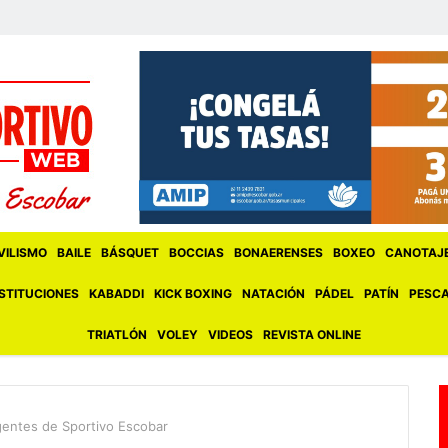
ILISMO
BAILE
BÁSQUET
BOCCIAS
BONAERENSES
BOXEO
CANOTAJ
STITUCIONES
KABADDI
KICK BOXING
NATACIÓN
PÁDEL
PATÍN
PESC
TRIATLÓN
VOLEY
VIDEOS
REVISTA ONLINE
igentes de Sportivo Escobar