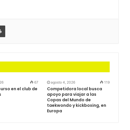
partir
Imprimir
026
67
agosto 4, 2026
119
rso en el club de
Competidora local busca
s
apoyo para viajar a las
Copas del Mundo de
taekwondo y kickboxing, en
Europa