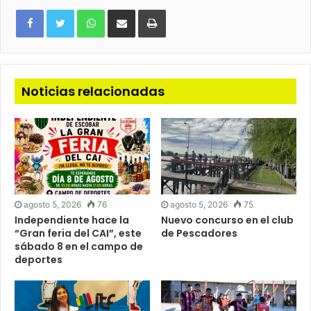
WhatsApp
Compartir
Imprimir
via
e-
mail
Noticias relacionadas
agosto 5, 2026
76
agosto 5, 2026
75
Independiente hace la
Nuevo concurso en el club
“Gran feria del CAI”, este
de Pescadores
sábado 8 en el campo de
deportes