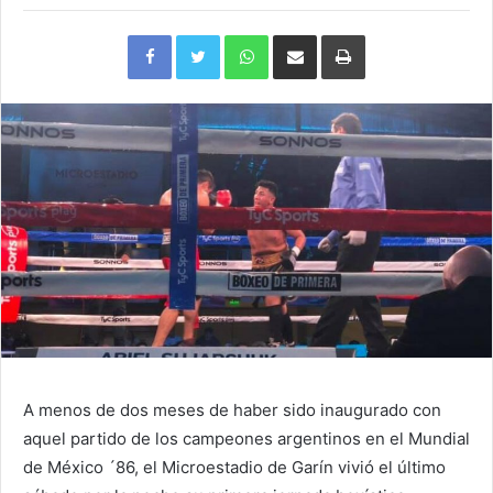
Facebook
Twitter
WhatsApp
Compartir
Imprimir
via
e-
mail
A menos de dos meses de haber sido inaugurado con
aquel partido de los campeones argentinos en el Mundial
de México ´86, el Microestadio de Garín vivió el último