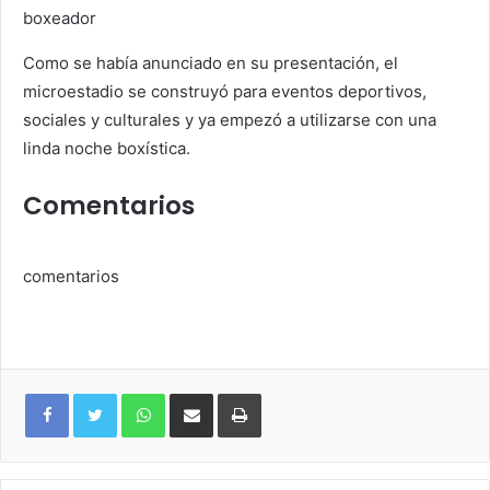
boxeador
Como se había anunciado en su presentación, el
microestadio se construyó para eventos deportivos,
sociales y culturales y ya empezó a utilizarse con una
linda noche boxística.
Comentarios
comentarios
WhatsApp
Compartir
Imprimir
via
e-
mail