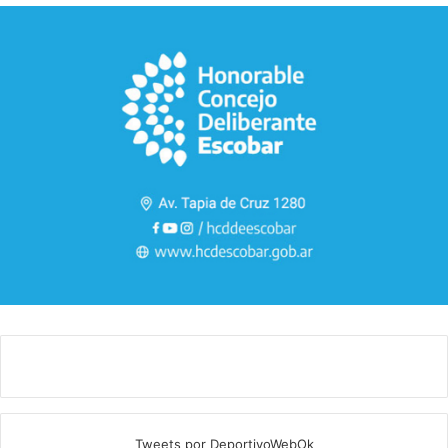
Tweets por DeportivoWebOk