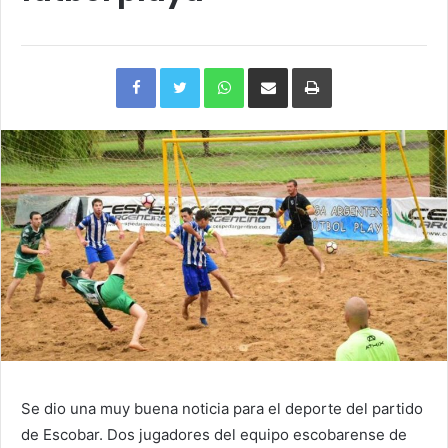
Facebook
Twitter
WhatsApp
Compartir
Imprimir
via
e-
mail
Se dio una muy buena noticia para el deporte del partido
de Escobar. Dos jugadores del equipo escobarense de