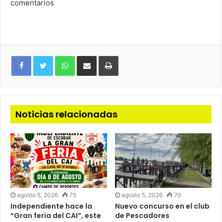
comentarios
WhatsApp
Compartir
Imprimir
via
e-
mail
Noticias relacionadas
agosto 5, 2026
75
agosto 5, 2026
70
Independiente hace la
Nuevo concurso en el club
“Gran feria del CAI”, este
de Pescadores