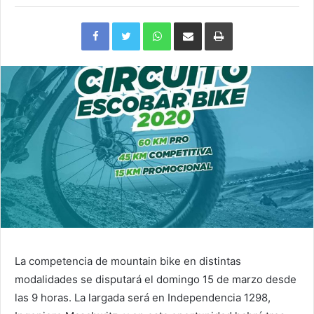
Facebook
Twitter
WhatsApp
Compartir
Imprimir
via
e-
mail
La competencia de mountain bike en distintas
modalidades se disputará el domingo 15 de marzo desde
las 9 horas. La largada será en Independencia 1298,