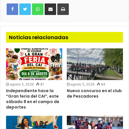
WhatsApp
Compartir
Imprimir
via
e-
mail
Noticias relacionadas
agosto 5, 2026
81
agosto 5, 2026
84
Independiente hace la
Nuevo concurso en el club
“Gran feria del CAI”, este
de Pescadores
sábado 8 en el campo de
deportes