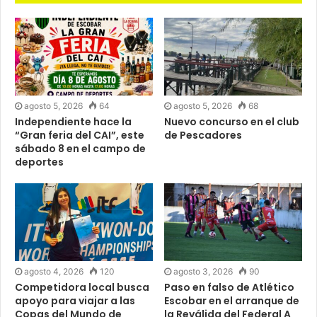
agosto 5, 2026
64
agosto 5, 2026
68
Independiente hace la
Nuevo concurso en el club
“Gran feria del CAI”, este
de Pescadores
sábado 8 en el campo de
deportes
agosto 4, 2026
120
agosto 3, 2026
90
Competidora local busca
Paso en falso de Atlético
apoyo para viajar a las
Escobar en el arranque de
Copas del Mundo de
la Reválida del Federal A