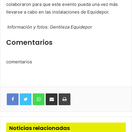
colaboraron para que este evento pueda una vez más
llevarse a cabo en las instalaciones de Equidepor.
Información y fotos: Gentileza Equidepor
Comentarios
comentarios
WhatsApp
Compartir
Imprimir
via
e-
mail
Noticias relacionadas