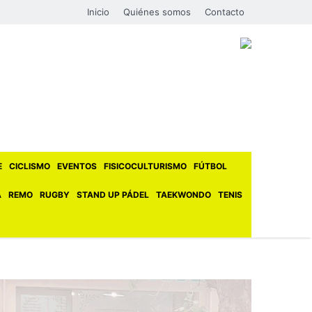
Inicio
Quiénes somos
Contacto
E
CICLISMO
EVENTOS
FISICOCULTURISMO
FÚTBOL
A
REMO
RUGBY
STAND UP PÁDEL
TAEKWONDO
TENIS