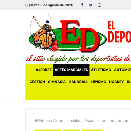
jueves 6 de agosto de 2026
AJEDREZ
ARTES MARCIALES
ATLETISMO
AUTOMOV
GESTIÓN
GIMNASIA
HANDBALL
HIPISMO
HOCKEY
IN
Home
/
Artes marciales
/
Escobar fue sede de un 