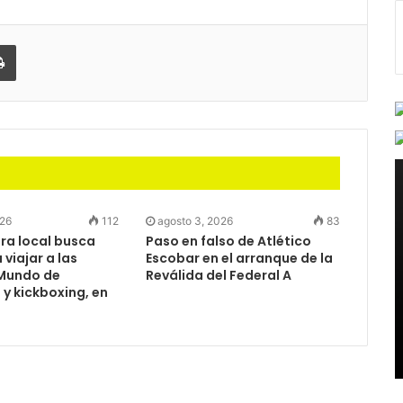
partir
Imprimir
026
112
agosto 3, 2026
83
a local busca
Paso en falso de Atlético
viajar a las
Escobar en el arranque de la
Mundo de
Reválida del Federal A
y kickboxing, en