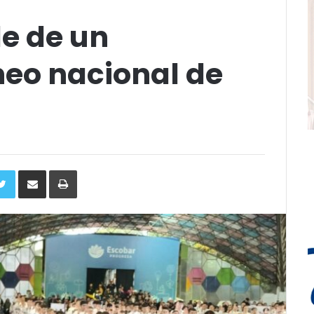
de de un
neo nacional de
ebook
Twitter
Compartir
Imprimir
via
e-
mail