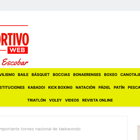
ILISMO
BAILE
BÁSQUET
BOCCIAS
BONAERENSES
BOXEO
CANOTAJ
STITUCIONES
KABADDI
KICK BOXING
NATACIÓN
PÁDEL
PATÍN
PESC
TRIATLÓN
VOLEY
VIDEOS
REVISTA ONLINE
importante torneo nacional de taekwondo