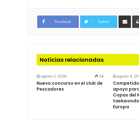
Com
via
Facebook
Twitter
e-
mail
Noticias relacionadas
agosto 5, 2026
58
agosto 4, 2
Nuevo concurso en el club de
Competidor
Pescadores
apoyo para 
Copas del 
taekwondo 
Europa