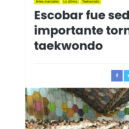
Artes marciales
Lo último
Taekwondo
Escobar fue se
importante tor
taekwondo
Fac