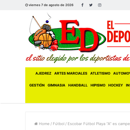
viernes 7 de agosto de 2026
AJEDREZ
ARTES MARCIALES
ATLETISMO
AUTOMOV
GESTIÓN
GIMNASIA
HANDBALL
HIPISMO
HOCKEY
IN
Home
/
Fútbol
/
Escobar Fútbol Playa “A” es camp