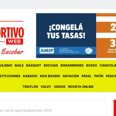
ILISMO
BAILE
BÁSQUET
BOCCIAS
BONAERENSES
BOXEO
CANOTAJ
STITUCIONES
KABADDI
KICK BOXING
NATACIÓN
PÁDEL
PATÍN
PESC
TRIATLÓN
VOLEY
VIDEOS
REVISTA ONLINE
eón de la Liga Escobarense 2025