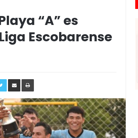
Playa “A” es
Liga Escobarense
ebook
Twitter
Compartir
Imprimir
via
e-
mail