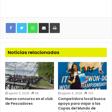
WhatsApp
Compartir
Imprimir
via
e-
mail
Noticias relacionadas
agosto 5, 2026
56
agosto 4, 2026
105
Nuevo concurso en el club
Competidora local busca
de Pescadores
apoyo para viajar a las
Copas del Mundo de