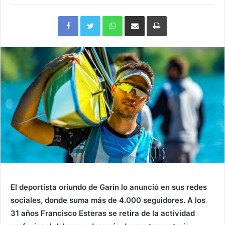
Facebook
Twitter
WhatsApp
Compartir
Imprimir
via
e-
mail
El deportista oriundo de Garín lo anunció en sus redes
sociales, donde suma más de 4.000 seguidores. A los
31 años Francisco Esteras se retira de la actividad