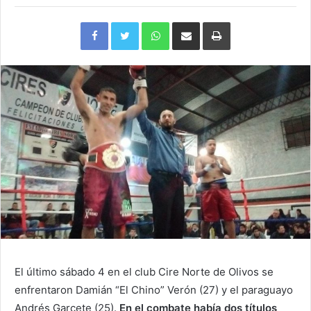
Facebook
Twitter
WhatsApp
Compartir
Imprimir
via
e-
mail
El último sábado 4 en el club Cire Norte de Olivos se
enfrentaron Damián “El Chino” Verón (27) y el paraguayo
Andrés Garcete (25).
En el combate había dos títulos