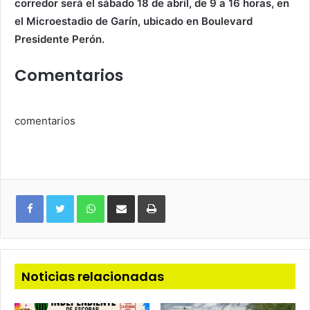
corredor será el sábado 18 de abril, de 9 a 16 horas, en
el Microestadio de Garín, ubicado en Boulevard
Presidente Perón.
Comentarios
comentarios
WhatsApp
Compartir
Imprimir
via
e-
mail
Noticias relacionadas