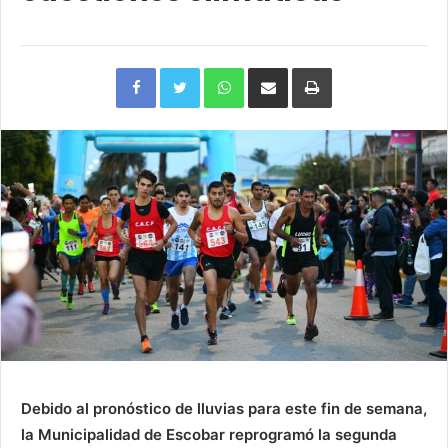
Facebook
Twitter
WhatsApp
Compartir
Imprimir
via
e-
mail
Debido al pronóstico de lluvias para este fin de semana,
la Municipalidad de Escobar reprogramó la segunda