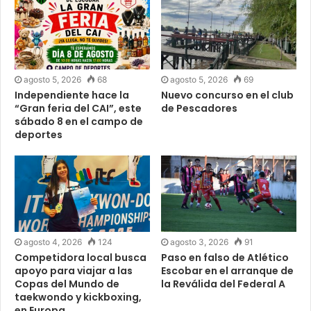
agosto 5, 2026
68
agosto 5, 2026
69
Independiente hace la
Nuevo concurso en el club
“Gran feria del CAI”, este
de Pescadores
sábado 8 en el campo de
deportes
agosto 4, 2026
124
agosto 3, 2026
91
Competidora local busca
Paso en falso de Atlético
apoyo para viajar a las
Escobar en el arranque de
Copas del Mundo de
la Reválida del Federal A
taekwondo y kickboxing,
en Europa