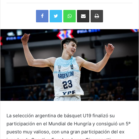
Facebook
Twitter
WhatsApp
Compartir
Imprimir
via
e-
mail
La selección argentina de básquet U19 finalizó su
participación en el Mundial de Hungría y consiguió un 5º
puesto muy valioso, con una gran participación del ex