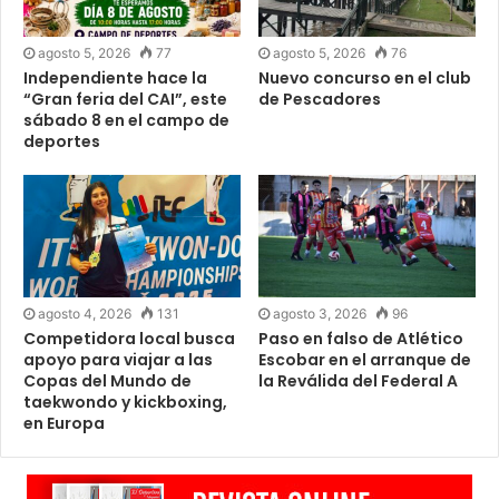
agosto 5, 2026
77
agosto 5, 2026
76
Independiente hace la
Nuevo concurso en el club
“Gran feria del CAI”, este
de Pescadores
sábado 8 en el campo de
deportes
agosto 4, 2026
131
agosto 3, 2026
96
Competidora local busca
Paso en falso de Atlético
apoyo para viajar a las
Escobar en el arranque de
Copas del Mundo de
la Reválida del Federal A
taekwondo y kickboxing,
en Europa