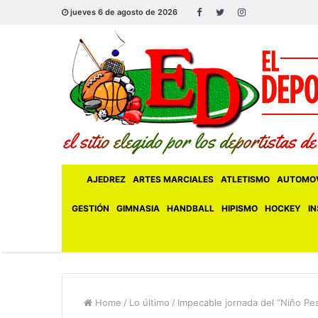
jueves 6 de agosto de 2026
AJEDREZ
ARTES MARCIALES
ATLETISMO
AUTOMOV
GESTIÓN
GIMNASIA
HANDBALL
HIPISMO
HOCKEY
IN
Home
/
Lo último
/
Impecable jornada del “Niño Pes