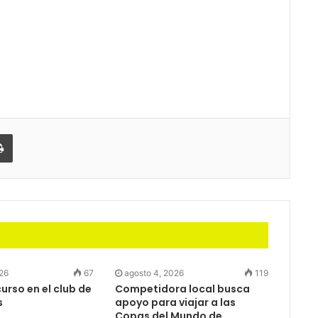
partir
Imprimir
026
67
agosto 4, 2026
119
rso en el club de
Competidora local busca
s
apoyo para viajar a las
Copas del Mundo de