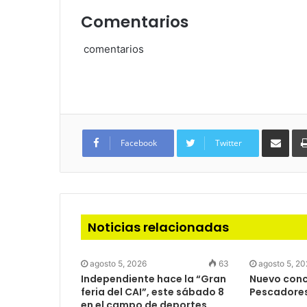
Comentarios
comentarios
Com
via
Facebook
Twitter
e-
mail
Noticias relacionadas
agosto 5, 2026
63
agosto 5, 2
Independiente hace la “Gran
Nuevo concu
feria del CAI”, este sábado 8
Pescadore
en el campo de deportes