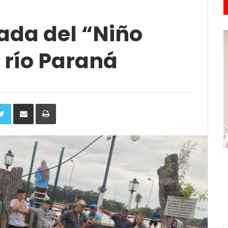
ada del “Niño
 río Paraná
ebook
Twitter
Compartir
Imprimir
via
e-
mail