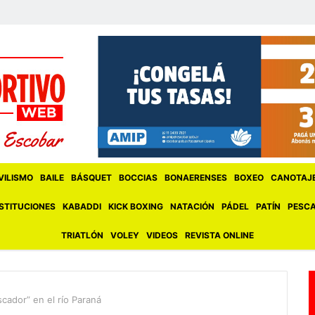
ILISMO
BAILE
BÁSQUET
BOCCIAS
BONAERENSES
BOXEO
CANOTAJ
STITUCIONES
KABADDI
KICK BOXING
NATACIÓN
PÁDEL
PATÍN
PESC
TRIATLÓN
VOLEY
VIDEOS
REVISTA ONLINE
cador” en el río Paraná