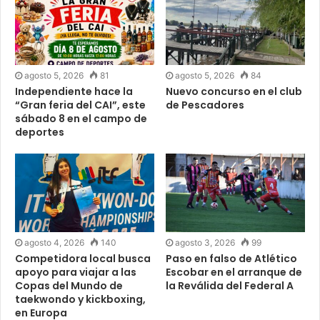
agosto 5, 2026
81
agosto 5, 2026
84
Independiente hace la
Nuevo concurso en el club
“Gran feria del CAI”, este
de Pescadores
sábado 8 en el campo de
deportes
agosto 4, 2026
140
agosto 3, 2026
99
Competidora local busca
Paso en falso de Atlético
apoyo para viajar a las
Escobar en el arranque de
Copas del Mundo de
la Reválida del Federal A
taekwondo y kickboxing,
en Europa