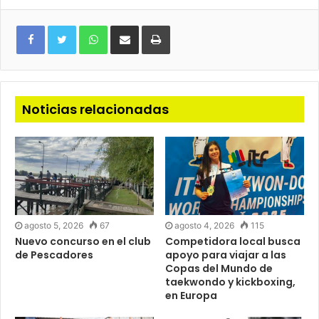
WhatsApp
Compartir
Imprimir
via
e-
mail
Noticias relacionadas
agosto 5, 2026
67
agosto 4, 2026
115
Nuevo concurso en el club
Competidora local busca
de Pescadores
apoyo para viajar a las
Copas del Mundo de
taekwondo y kickboxing,
en Europa