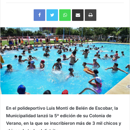
Facebook
Twitter
WhatsApp
Compartir
Imprimir
via
e-
mail
En el polideportivo Luis Monti de Belén de Escobar, la
Municipalidad lanzó la 5ª edición de su Colonia de
Verano, en la que se inscribieron más de 3 mil chicos y