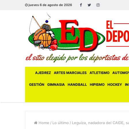
jueves 6 de agosto de 2026
AJEDREZ
ARTES MARCIALES
ATLETISMO
AUTOMOV
GESTIÓN
GIMNASIA
HANDBALL
HIPISMO
HOCKEY
IN
Home
/
Lo último
/
Leguiza, nadadora del CAIDE, s