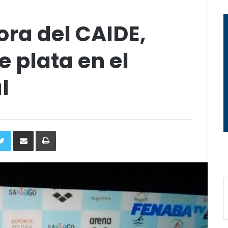
ora del CAIDE,
 plata en el
l
ebook
Twitter
Compartir
Imprimir
via
e-
mail