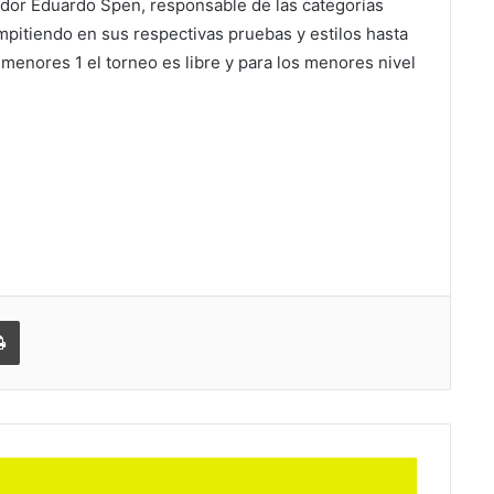
ador Eduardo Spen, responsable de las categorías
ompitiendo en sus respectivas pruebas y estilos hasta
y menores 1 el torneo es libre y para los menores nivel
partir
Imprimir