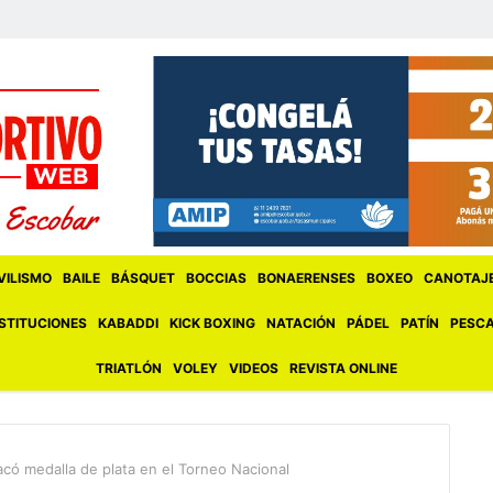
ILISMO
BAILE
BÁSQUET
BOCCIAS
BONAERENSES
BOXEO
CANOTAJ
STITUCIONES
KABADDI
KICK BOXING
NATACIÓN
PÁDEL
PATÍN
PESC
TRIATLÓN
VOLEY
VIDEOS
REVISTA ONLINE
acó medalla de plata en el Torneo Nacional