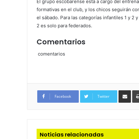
El grupo escobarense está a cargo del entren
formativas en el club, y los chicos seguirán c
el sábado. Para las categorías infantiles 1 y 2 
2 es solo para federados.
Comentarios
comentarios
Com
via
Facebook
Twitter
e-
mail
Noticias relacionadas