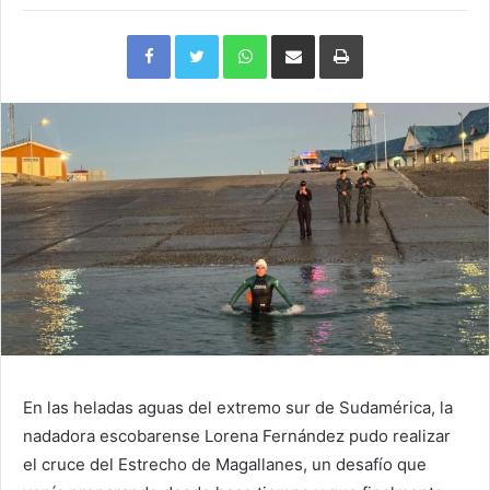
Facebook
Twitter
WhatsApp
Compartir
Imprimir
via
e-
mail
En las heladas aguas del extremo sur de Sudamérica, la
nadadora escobarense Lorena Fernández pudo realizar
el cruce del Estrecho de Magallanes, un desafío que