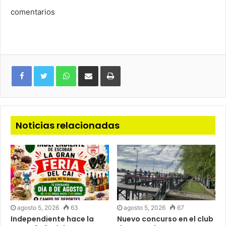
comentarios
WhatsApp
Compartir
Imprimir
via
e-
mail
Noticias relacionadas
agosto 5, 2026
63
agosto 5, 2026
67
Independiente hace la
Nuevo concurso en el club