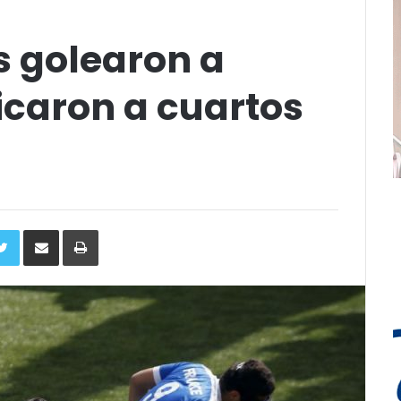
s golearon a
ficaron a cuartos
ebook
Twitter
Compartir
Imprimir
via
e-
mail