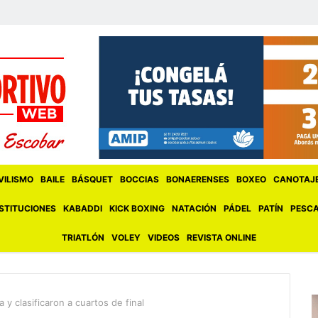
ILISMO
BAILE
BÁSQUET
BOCCIAS
BONAERENSES
BOXEO
CANOTAJ
STITUCIONES
KABADDI
KICK BOXING
NATACIÓN
PÁDEL
PATÍN
PESC
TRIATLÓN
VOLEY
VIDEOS
REVISTA ONLINE
 y clasificaron a cuartos de final