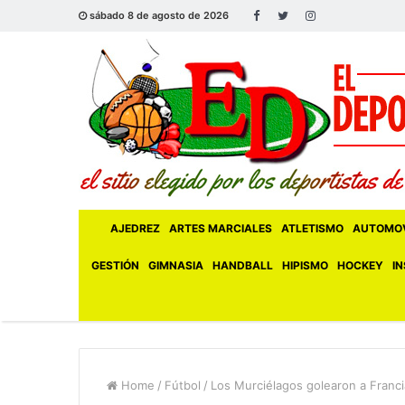
sábado 8 de agosto de 2026
AJEDREZ
ARTES MARCIALES
ATLETISMO
AUTOMOV
GESTIÓN
GIMNASIA
HANDBALL
HIPISMO
HOCKEY
IN
Home
/
Fútbol
/
Los Murciélagos golearon a Francia