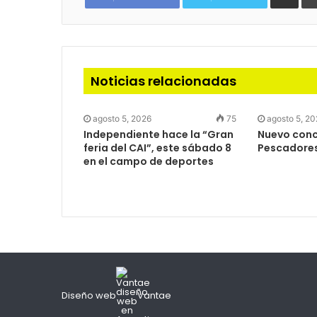
mail
Noticias relacionadas
agosto 5, 2026
75
agosto 5, 2
Independiente hace la “Gran
Nuevo concu
feria del CAI”, este sábado 8
Pescadore
en el campo de deportes
Diseño web
Vantae