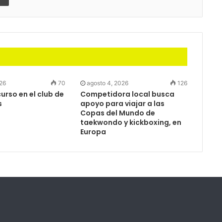
026
70
agosto 4, 2026
126
rso en el club de
Competidora local busca
s
apoyo para viajar a las
Copas del Mundo de
taekwondo y kickboxing, en
Europa