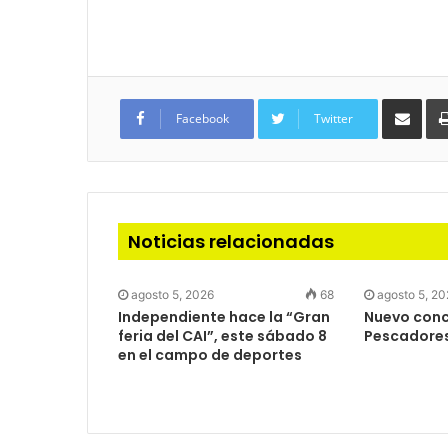
Com
via
Facebook
Twitter
e-
mail
Noticias relacionadas
agosto 5, 2026
68
agosto 5, 2
Independiente hace la “Gran
Nuevo concu
feria del CAI”, este sábado 8
Pescadore
en el campo de deportes