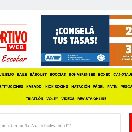
ILISMO
BAILE
BÁSQUET
BOCCIAS
BONAERENSES
BOXEO
CANOTAJ
STITUCIONES
KABADDI
KICK BOXING
NATACIÓN
PÁDEL
PATÍN
PESC
TRIATLÓN
VOLEY
VIDEOS
REVISTA ONLINE
en el torneo Bs. As. de taekwondo ITF