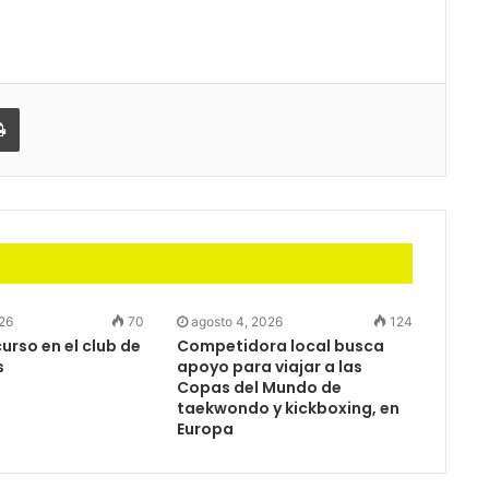
partir
Imprimir
026
70
agosto 4, 2026
124
rso en el club de
Competidora local busca
s
apoyo para viajar a las
Copas del Mundo de
taekwondo y kickboxing, en
Europa