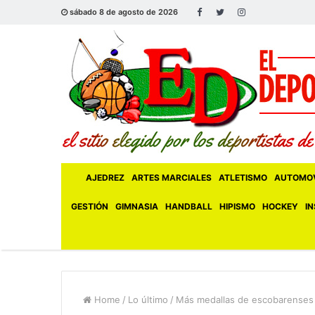
sábado 8 de agosto de 2026
AJEDREZ
ARTES MARCIALES
ATLETISMO
AUTOMOV
GESTIÓN
GIMNASIA
HANDBALL
HIPISMO
HOCKEY
IN
Home
/
Lo último
/
Más medallas de escobarenses 