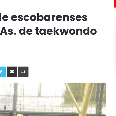
de escobarenses
. As. de taekwondo
ebook
Twitter
Compartir
Imprimir
via
e-
mail