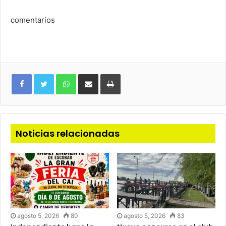
comentarios
WhatsApp
Compartir
Imprimir
via
e-
mail
Noticias relacionadas
agosto 5, 2026
80
agosto 5, 2026
83