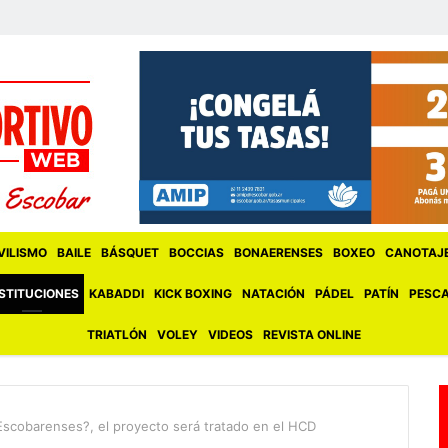
ILISMO
BAILE
BÁSQUET
BOCCIAS
BONAERENSES
BOXEO
CANOTAJ
STITUCIONES
KABADDI
KICK BOXING
NATACIÓN
PÁDEL
PATÍN
PESC
TRIATLÓN
VOLEY
VIDEOS
REVISTA ONLINE
Escobarenses?, el proyecto será tratado en el HCD