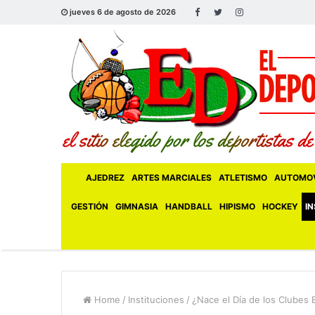
jueves 6 de agosto de 2026
AJEDREZ
ARTES MARCIALES
ATLETISMO
AUTOMOV
GESTIÓN
GIMNASIA
HANDBALL
HIPISMO
HOCKEY
IN
Home
/
Instituciones
/
¿Nace el Día de los Clubes 