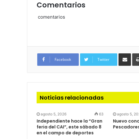
Comentarios
comentarios
Com
via
Facebook
Twitter
e-
mail
Noticias relacionadas
agosto 5, 2026
63
agosto 5, 2
Independiente hace la “Gran
Nuevo concu
feria del CAI”, este sábado 8
Pescadore
en el campo de deportes