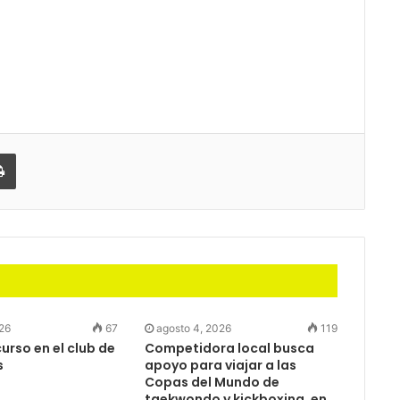
partir
Imprimir
026
67
agosto 4, 2026
119
rso en el club de
Competidora local busca
s
apoyo para viajar a las
Copas del Mundo de
taekwondo y kickboxing, en