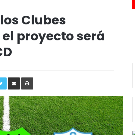
 los Clubes
el proyecto será
CD
ebook
Twitter
Compartir
Imprimir
via
e-
mail