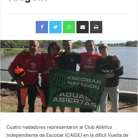
Facebook
Twitter
WhatsApp
Compartir
Imprimir
via
e-
mail
Cuatro nadadores representaron al Club Atlético
Independiente de Escobar (CAIDE) en la difícil Vuelta de