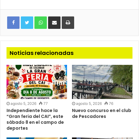
WhatsApp
Compartir
Imprimir
via
e-
mail
Noticias relacionadas
agosto 5, 2026
77
agosto 5, 2026
76
Independiente hace la
Nuevo concurso en el club
“Gran feria del CAI”, este
de Pescadores
sábado 8 en el campo de
deportes