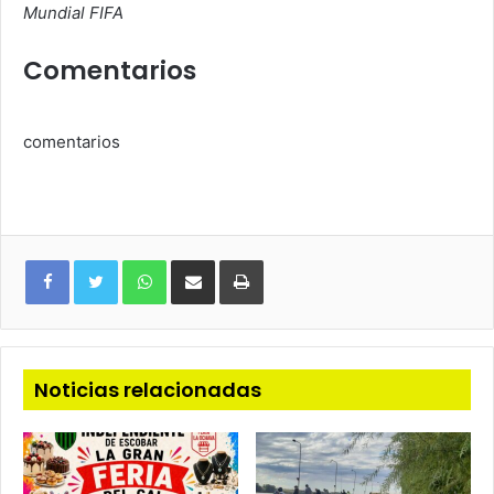
Mundial FIFA
Comentarios
comentarios
WhatsApp
Compartir
Imprimir
via
e-
mail
Noticias relacionadas