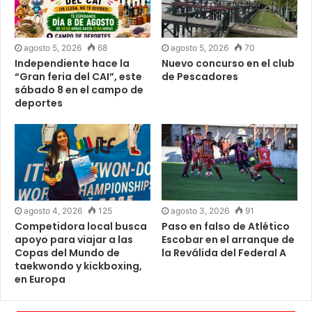
agosto 5, 2026
68
agosto 5, 2026
70
Independiente hace la
Nuevo concurso en el club
“Gran feria del CAI”, este
de Pescadores
sábado 8 en el campo de
deportes
agosto 4, 2026
125
agosto 3, 2026
91
Competidora local busca
Paso en falso de Atlético
apoyo para viajar a las
Escobar en el arranque de
Copas del Mundo de
la Reválida del Federal A
taekwondo y kickboxing,
en Europa