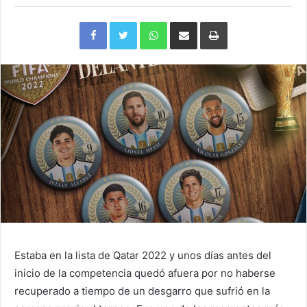
Facebook
Twitter
WhatsApp
Compartir
Imprimir
via
e-
mail
Estaba en la lista de Qatar 2022 y unos días antes del
inicio de la competencia quedó afuera por no haberse
recuperado a tiempo de un desgarro que sufrió en la