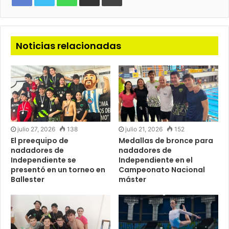
mail
Noticias relacionadas
julio 27, 2026
138
julio 21, 2026
152
El preequipo de
Medallas de bronce para
nadadores de
nadadores de
Independiente se
Independiente en el
presentó en un torneo en
Campeonato Nacional
Ballester
máster