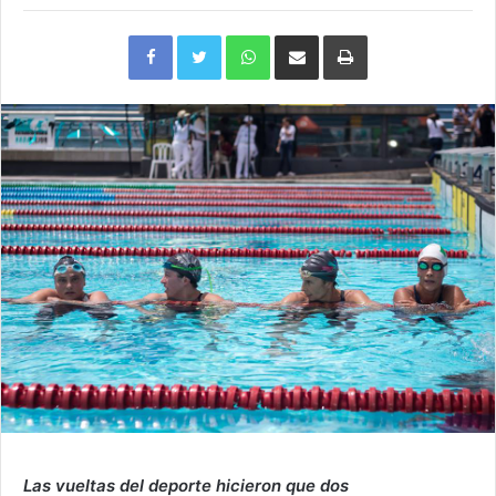
Facebook
Twitter
WhatsApp
Compartir
Imprimir
via
e-
mail
Las vueltas del deporte hicieron que dos