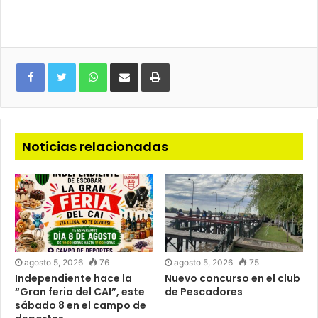
WhatsApp
Compartir
Imprimir
via
e-
mail
Noticias relacionadas
agosto 5, 2026
76
agosto 5, 2026
75
Independiente hace la
Nuevo concurso en el club
“Gran feria del CAI”, este
de Pescadores
sábado 8 en el campo de