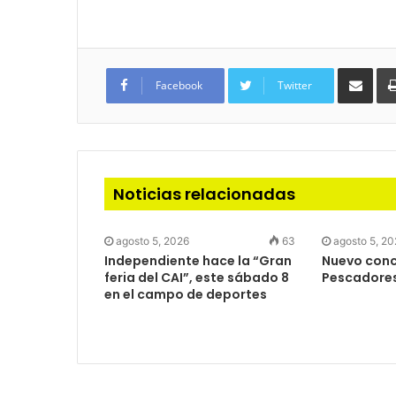
Com
via
Facebook
Twitter
e-
mail
Noticias relacionadas
agosto 5, 2026
63
agosto 5, 2
Independiente hace la “Gran
Nuevo concu
feria del CAI”, este sábado 8
Pescadore
en el campo de deportes