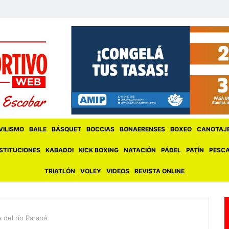
ILISMO
BAILE
BÁSQUET
BOCCIAS
BONAERENSES
BOXEO
CANOTAJ
STITUCIONES
KABADDI
KICK BOXING
NATACIÓN
PÁDEL
PATÍN
PESC
TRIATLÓN
VOLEY
VIDEOS
REVISTA ONLINE
 del río Paraná