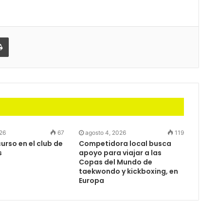
partir
Imprimir
026
67
agosto 4, 2026
119
rso en el club de
Competidora local busca
s
apoyo para viajar a las
Copas del Mundo de
taekwondo y kickboxing, en
Europa