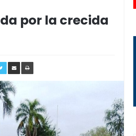
da por la crecida
ebook
Twitter
Compartir
Imprimir
via
e-
mail