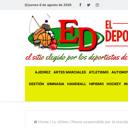
jueves 6 de agosto de 2026
AJEDREZ
ARTES MARCIALES
ATLETISMO
AUTOMOV
GESTIÓN
GIMNASIA
HANDBALL
HIPISMO
HOCKEY
IN
Home
/
Lo último
/
Pesca suspendida por la crecida