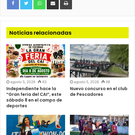
via
e-
mail
Noticias relacionadas
agosto 5, 2026
63
agosto 5, 2026
68
Independiente hace la
Nuevo concurso en el club
“Gran feria del CAI”, este
de Pescadores
sábado 8 en el campo de
deportes