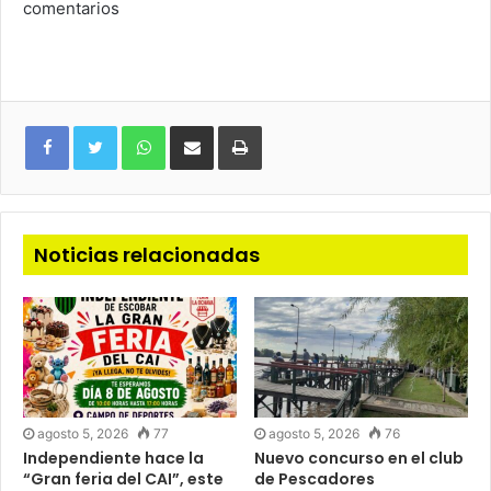
comentarios
WhatsApp
Compartir
Imprimir
via
e-
mail
Noticias relacionadas
agosto 5, 2026
77
agosto 5, 2026
76
Independiente hace la
Nuevo concurso en el club
“Gran feria del CAI”, este
de Pescadores