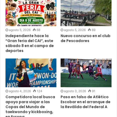
agosto 5, 2026
68
agosto 5, 2026
69
Independiente hace la
Nuevo concurso en el club
“Gran feria del CAI”, este
de Pescadores
sábado 8 en el campo de
deportes
agosto 4, 2026
124
agosto 3, 2026
91
Competidora local busca
Paso en falso de Atlético
apoyo para viajar a las
Escobar en el arranque de
Copas del Mundo de
la Reválida del Federal A
taekwondo y kickboxing,
en Europa