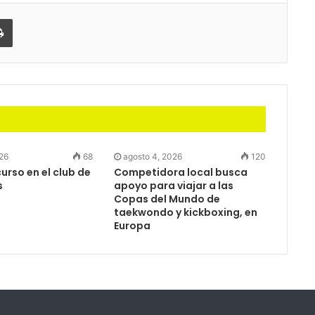
partir
Imprimir
026
68
agosto 4, 2026
120
rso en el club de
Competidora local busca
s
apoyo para viajar a las
Copas del Mundo de
taekwondo y kickboxing, en
Europa