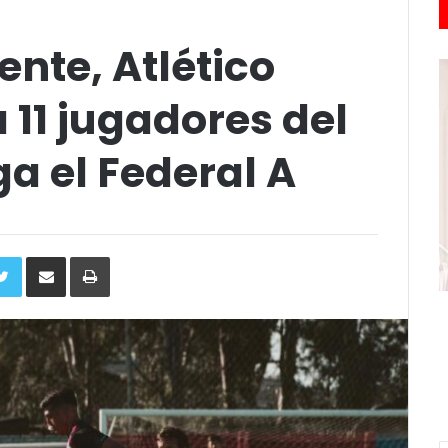
ente, Atlético
 11 jugadores del
ga el Federal A
ebook
Twitter
Compartir
Imprimir
via
e-
mail