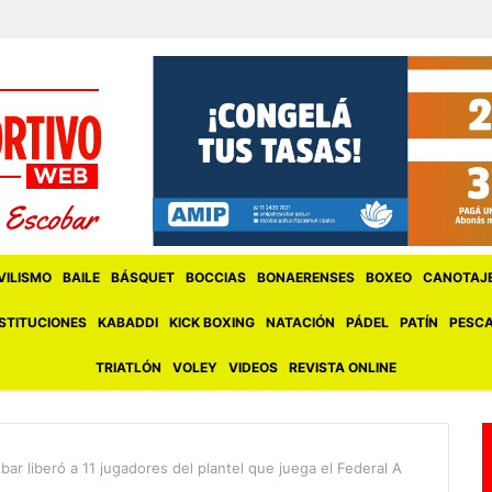
ILISMO
BAILE
BÁSQUET
BOCCIAS
BONAERENSES
BOXEO
CANOTAJ
STITUCIONES
KABADDI
KICK BOXING
NATACIÓN
PÁDEL
PATÍN
PESC
TRIATLÓN
VOLEY
VIDEOS
REVISTA ONLINE
bar liberó a 11 jugadores del plantel que juega el Federal A