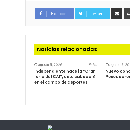
Com
via
Facebook
Twitter
e-
mail
Noticias relacionadas
agosto 5, 2026
64
agosto 5, 2
Independiente hace la “Gran
Nuevo concu
feria del CAI”, este sábado 8
Pescadore
en el campo de deportes