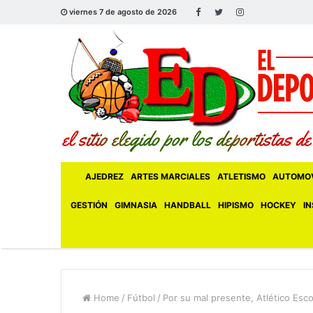
viernes 7 de agosto de 2026
AJEDREZ
ARTES MARCIALES
ATLETISMO
AUTOMOV
GESTIÓN
GIMNASIA
HANDBALL
HIPISMO
HOCKEY
IN
Home
/
Fútbol
/
Por su mal presente, Atlético Esco