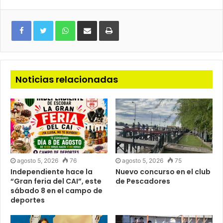
WhatsApp
Compartir
Imprimir
via
e-
mail
Noticias relacionadas
agosto 5, 2026
76
agosto 5, 2026
75
Independiente hace la
Nuevo concurso en el club
“Gran feria del CAI”, este
de Pescadores
sábado 8 en el campo de
deportes