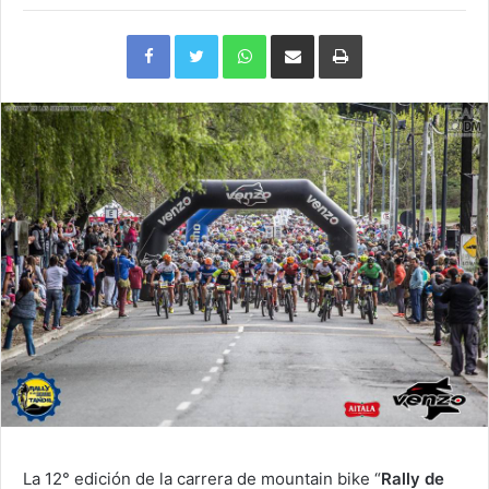
Facebook
Twitter
WhatsApp
Compartir
Imprimir
via
e-
mail
La 12° edición de la carrera de mountain bike “
Rally de