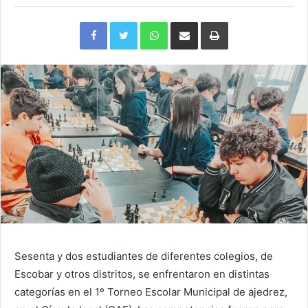
Facebook
Twitter
WhatsApp
Compartir
Imprimir
via
e-
mail
Sesenta y dos estudiantes de diferentes colegios, de
Escobar y otros distritos, se enfrentaron en distintas
categorías en el 1º Torneo Escolar Municipal de ajedrez,