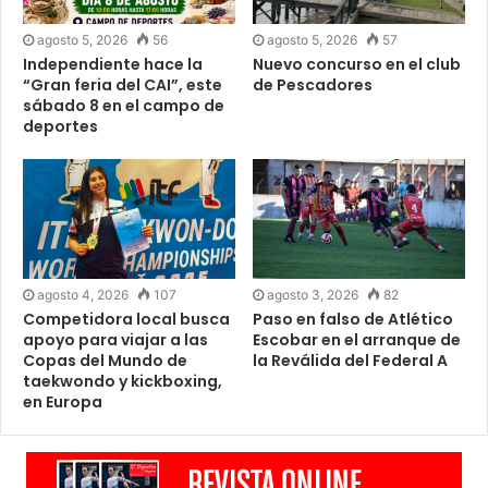
agosto 5, 2026
56
agosto 5, 2026
57
Independiente hace la
Nuevo concurso en el club
“Gran feria del CAI”, este
de Pescadores
sábado 8 en el campo de
deportes
agosto 4, 2026
107
agosto 3, 2026
82
Competidora local busca
Paso en falso de Atlético
apoyo para viajar a las
Escobar en el arranque de
Copas del Mundo de
la Reválida del Federal A
taekwondo y kickboxing,
en Europa