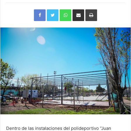
Facebook
Twitter
WhatsApp
Compartir
Imprimir
via
e-
mail
Dentro de las instalaciones del polideportivo “Juan