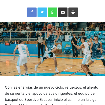
Facebook
Twitter
WhatsApp
Compartir
Imprimir
via
e-
mail
Con las energías de un nuevo ciclo, refuerzos, el aliento
de su gente y el apoyo de sus dirigentes, el equipo de
básquet de Sportivo Escobar inició el camino en la Liga