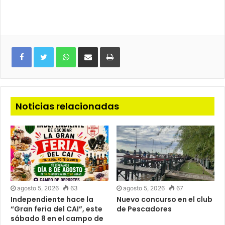
WhatsApp
Compartir
Imprimir
via
e-
mail
Noticias relacionadas
agosto 5, 2026
63
agosto 5, 2026
67
Independiente hace la
Nuevo concurso en el club
“Gran feria del CAI”, este
de Pescadores
sábado 8 en el campo de