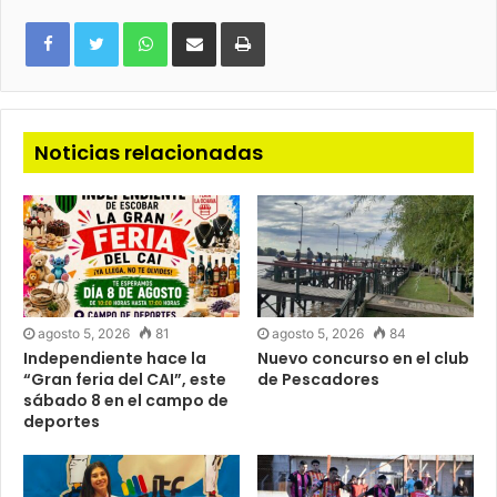
WhatsApp
Compartir
Imprimir
via
e-
mail
Noticias relacionadas
agosto 5, 2026
81
agosto 5, 2026
84
Independiente hace la
Nuevo concurso en el club
“Gran feria del CAI”, este
de Pescadores
sábado 8 en el campo de
deportes