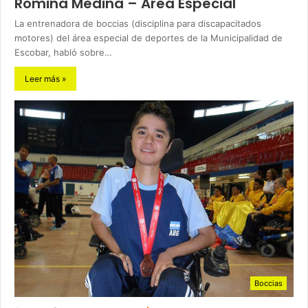
Romina Medina – Area Especial
La entrenadora de boccias (disciplina para discapacitados
motores) del área especial de deportes de la Municipalidad de
Escobar, habló sobre…
Leer más »
Boccias