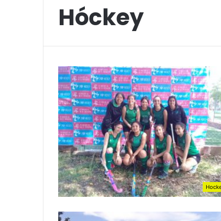
Hóckey
Hock