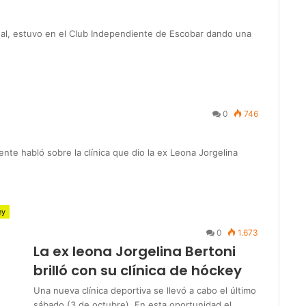
nal, estuvo en el Club Independiente de Escobar dando una
0
746
te habló sobre la clínica que dio la ex Leona Jorgelina
ey
0
1.673
La ex leona Jorgelina Bertoni
brilló con su clínica de hóckey
Una nueva clínica deportiva se llevó a cabo el último
sábado (3 de octubre). En esta oportunidad el