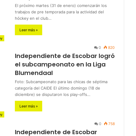
El próximo martes (31 de enero) comenzarán los
trabajos de pre temporada para la actividad del
hóckey en el club…
Leer más »
ey
0
820
Independiente de Escobar logró
el subcampeonato en la Liga
Blumendaal
Foto: Subcampeonato para las chicas de séptima
categoría del CAIDE El último domingo (18 de
diciembre) se disputaron los play-offs…
Leer más »
ey
0
758
Independiente de Escobar