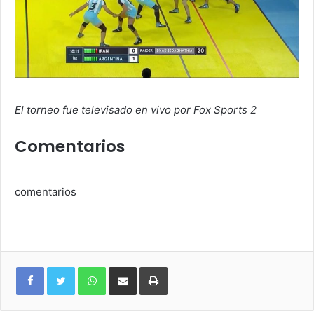
El torneo fue televisado en vivo por Fox Sports 2
Comentarios
comentarios
WhatsApp
Compartir
Imprimir
via
e-
mail