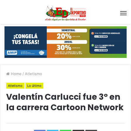
Home
/
Atletismo
Atletismo
Lo último
Valentín Carlucci fue 3º en
la carrera Cartoon Network
Facebook
Twitter
WhatsApp
Compartir
Imprimir