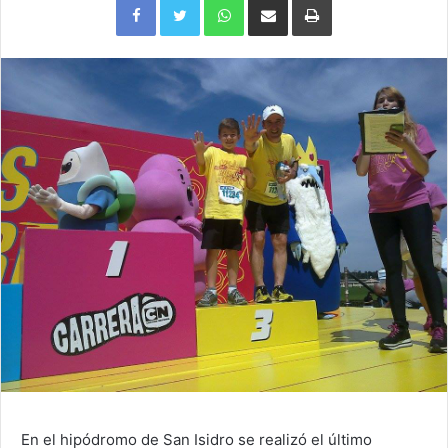
via
e-
mail
En el hipódromo de San Isidro se realizó el último