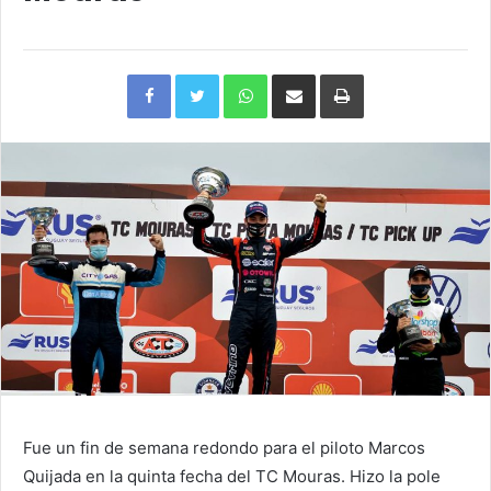
Facebook
Twitter
WhatsApp
Compartir
Imprimir
via
e-
mail
Fue un fin de semana redondo para el piloto Marcos
Quijada en la quinta fecha del TC Mouras. Hizo la pole