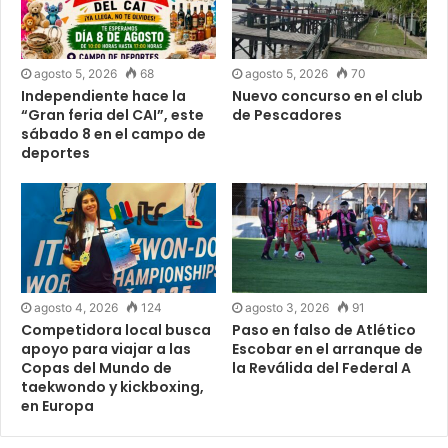
agosto 5, 2026
68
agosto 5, 2026
70
Independiente hace la
Nuevo concurso en el club
“Gran feria del CAI”, este
de Pescadores
sábado 8 en el campo de
deportes
agosto 4, 2026
124
agosto 3, 2026
91
Competidora local busca
Paso en falso de Atlético
apoyo para viajar a las
Escobar en el arranque de
Copas del Mundo de
la Reválida del Federal A
taekwondo y kickboxing,
en Europa